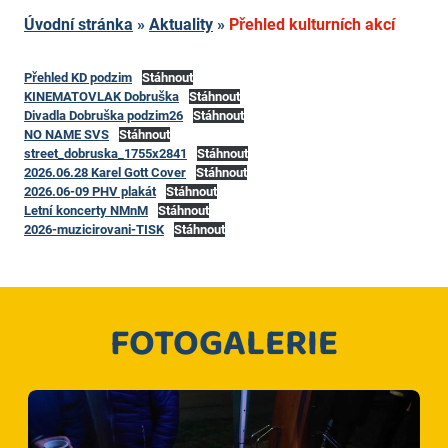
Úvodní stránka
»
Aktuality
»
Přehled kulturních akcí
Přehled KD podzim
Stáhnout
KINEMATOVLAK Dobruška
Stáhnout
Divadla Dobruška podzim26
Stáhnout
NO NAME SVS
Stáhnout
street_dobruska_1755x2841
Stáhnout
2026.06.28 Karel Gott Cover
Stáhnout
2026.06-09 PHV plakát
Stáhnout
Letní koncerty NMnM
Stáhnout
2026-muzicirovani-TISK
Stáhnout
FOTOGALERIE