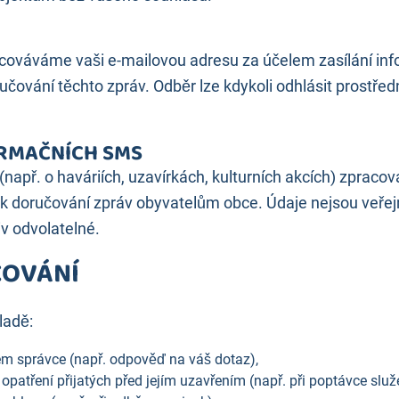
acováváme vaši e-mailovou adresu za účelem zasílání inf
ručování těchto zpráv. Odběr lze kdykoli odhlásit prostř
ORMAČNÍCH SMS
(např. o haváriích, uzavírkách, kulturních akcích) zprac
ně k doručování zpráv obyvatelům obce. Údaje nejsou veře
iv odvolatelné.
COVÁNÍ
ladě:
m správce (např. odpověď na váš dotaz),
patření přijatých před jejím uzavřením (např. při poptávce služ