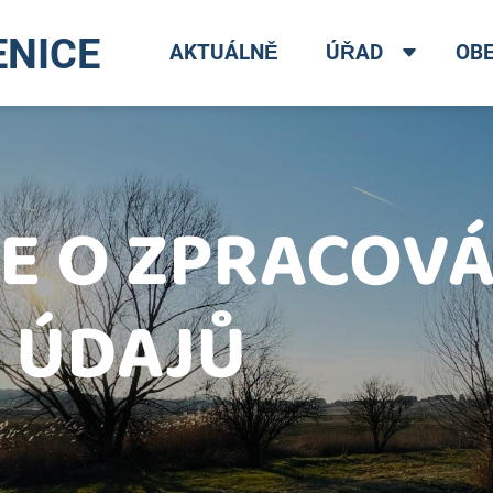
ENICE
AKTUÁLNĚ
ÚŘAD
OB
E O ZPRACOVÁ
 ÚDAJŮ