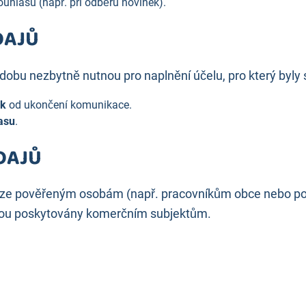
uhlasu (např. při odběru novinek).
DAJŮ
obu nezbytně nutnou pro naplnění účelu, pro který byly
ok
od ukončení komunikace.
asu
.
ÚDAJŮ
ze pověřeným osobám (např. pracovníkům obce nebo posk
jsou poskytovány komerčním subjektům.