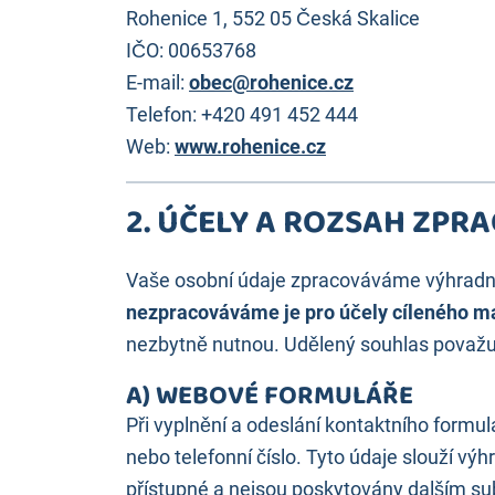
Rohenice 1, 552 05 Česká Skalice
IČO: 00653768
E-mail:
obec@rohenice.cz
Telefon: +420 491 452 444
Web:
www.rohenice.cz
2. ÚČELY A ROZSAH ZPR
Vaše osobní údaje zpracováváme výhradně
nezpracováváme je pro účely cíleného m
nezbytně nutnou. Udělený souhlas považuj
A) WEBOVÉ FORMULÁŘE
Při vyplnění a odeslání kontaktního form
nebo telefonní číslo. Tyto údaje slouží v
přístupné a nejsou poskytovány dalším s