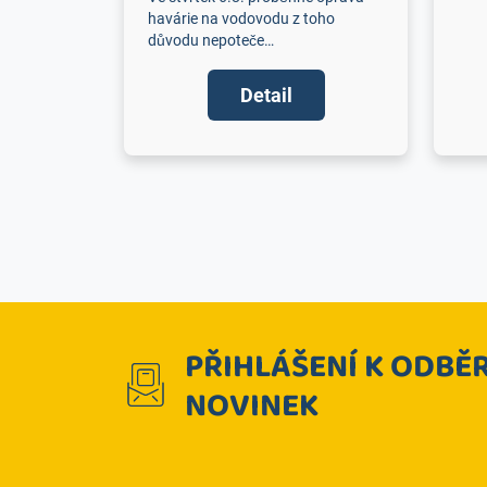
havárie na vodovodu z toho
důvodu nepoteče…
Detail
PŘIHLÁŠENÍ K ODBĚ
NOVINEK