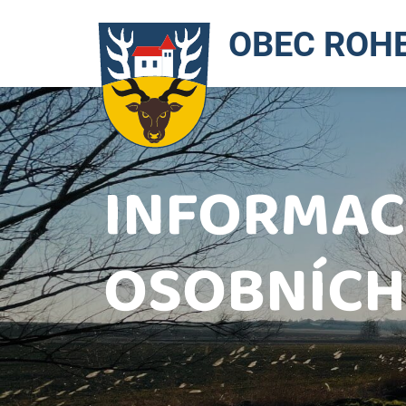
Jít
na
OBEC ROH
obsah
INFORMAC
OSOBNÍCH