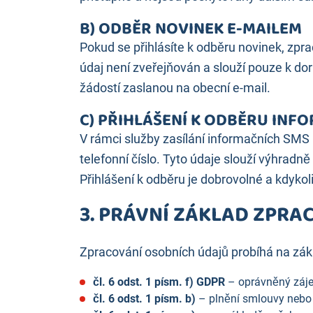
B) ODBĚR NOVINEK E-MAILEM
Pokud se přihlásíte k odběru novinek, zpr
údaj není zveřejňován a slouží pouze k do
žádostí zaslanou na obecní e-mail.
C) PŘIHLÁŠENÍ K ODBĚRU INF
V rámci služby zasílání informačních SMS 
telefonní číslo. Tyto údaje slouží výhrad
Přihlášení k odběru je dobrovolné a kdykol
3. PRÁVNÍ ZÁKLAD ZPRA
Zpracování osobních údajů probíhá na zák
čl. 6 odst. 1 písm. f) GDPR
– oprávněný záje
čl. 6 odst. 1 písm. b)
– plnění smlouvy nebo o