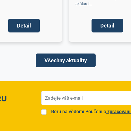
skákací…
Detail
Detail
Všechny aktuality
NEVIDITELNÉ POLE (PONECHTE PRÁZDNÉ
VÁŠ E-MAIL
RU
Beru na vědomí Poučení o
zpracování