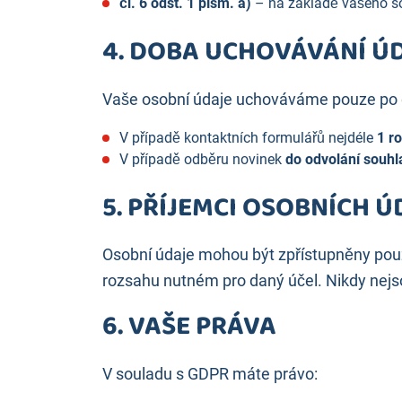
čl. 6 odst. 1 písm. a)
– na základě vašeho so
4. DOBA UCHOVÁVÁNÍ Ú
Vaše osobní údaje uchováváme pouze po d
V případě kontaktních formulářů nejdéle
1 r
V případě odběru novinek
do odvolání souhl
5. PŘÍJEMCI OSOBNÍCH 
Osobní údaje mohou být zpřístupněny pou
rozsahu nutném pro daný účel. Nikdy ne
6. VAŠE PRÁVA
V souladu s GDPR máte právo: