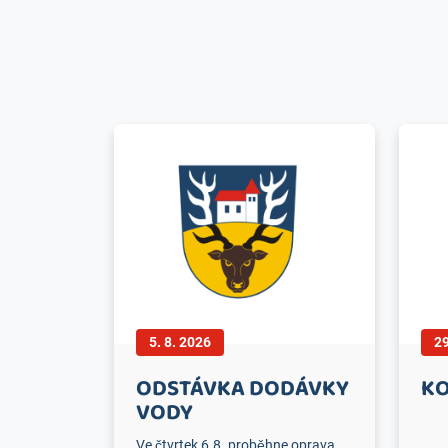
5. 8. 2026
29
ODSTÁVKA DODÁVKY
KO
VODY
Ve čtvrtek 6.8. proběhne oprava