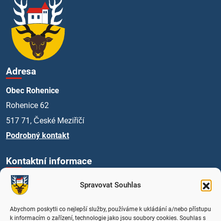
Adresa
Obec Rohenice
Rohenice 62
517 71, České Meziříčí
Podrobný kontakt
Kontaktní informace
+420 494 661 269
Spravovat Souhlas
obec@rohenice.cz
Úřední hodiny
Abychom poskytli co nejlepší služby, používáme k ukládání a/nebo přístupu
k informacím o zařízení, technologie jako jsou soubory cookies. Souhlas s