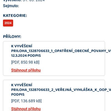
Sejmuto:
KATEGORIE:
2024
PŘÍLOHY:
K VYVĚŠENÍ
PRILOHA_1328706633_1_OPATŘENÍ_OBECNÉ_POVAHY_V
12.3.2024 PODPIS
[PDF, 850.98 kB]
Stáhnout přílohu
K VYVĚŠENÍ
PRILOHA_1328706633_2_VEŘEJNÁ_VYHLÁŠKA_K_OOP_VL
PODPIS
[PDF, 136.689 kB]
Stáhnout přílohu