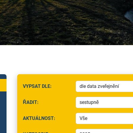
VYPSAT DLE:
(VYBERTE, PODLE ČEHO SE BUDOU VÝSLEDKY ŘAD
ŘADIT:
(ZVOLTE SMĚR ŘAZENÍ VÝSLEDKŮ)
AKTUÁLNOST:
(VYBERTE, ZDA ZOBRAZIT AKTUÁLNÍ NEBO ARCHI