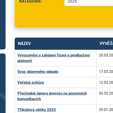
KATEGORIE:
(UPŘESNĚTE KATEGORII)
NÁZEV
VYVĚŠ
Vyrozumění o zahájení řízení o prodloužení
20.03.2
platnosti
Svoz objemného odpadu
17.03.2
Veřejná schůze
12.03.2
Přechodná úprava provozu na pozemních
03.03.2
komunikacích
Tříkrálová sbírka 2025
29.01.2