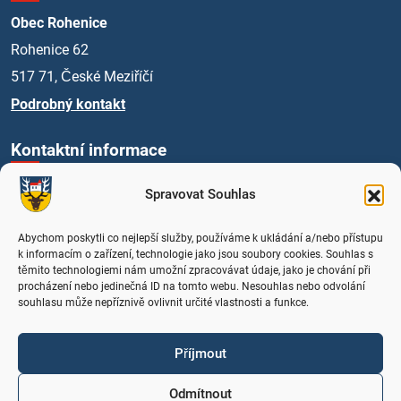
Obec Rohenice
Rohenice 62
517 71, České Meziříčí
Podrobný kontakt
Kontaktní informace
+420 494 661 269
Spravovat Souhlas
obec@rohenice.cz
Úřední hodiny
Abychom poskytli co nejlepší služby, používáme k ukládání a/nebo přístupu
k informacím o zařízení, technologie jako jsou soubory cookies. Souhlas s
Středa: 16:00 - 18:00
těmito technologiemi nám umožní zpracovávat údaje, jako je chování při
procházení nebo jedinečná ID na tomto webu. Nesouhlas nebo odvolání
souhlasu může nepříznivě ovlivnit určité vlastnosti a funkce.
Může se hodit
Prohlášení o přístupnosti
Příjmout
Zásady cookies (EU)
Odmítnout