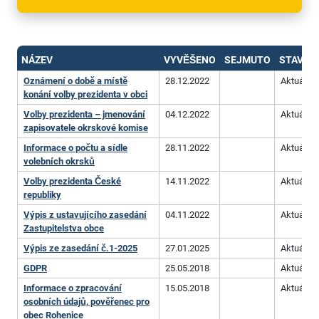
NÁZEV
VYVĚŠENO
SEJMUTO
STAV
Oznámení o době a místě
28.12.2022
Aktuální
konání volby prezidenta v obci
Volby prezidenta – jmenování
04.12.2022
Aktuální
zapisovatele okrskové komise
Informace o počtu a sídle
28.11.2022
Aktuální
volebních okrsků
Volby prezidenta České
14.11.2022
Aktuální
republiky
Výpis z ustavujícího zasedání
04.11.2022
Aktuální
Zastupitelstva obce
Výpis ze zasedání č.1-2025
27.01.2025
Aktuální
GDPR
25.05.2018
Aktuální
Informace o zpracování
15.05.2018
Aktuální
osobních údajů, pověřenec pro
obec Rohenice