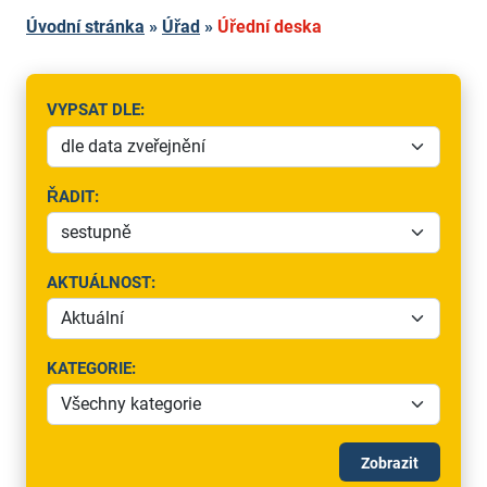
Úvodní stránka
»
Úřad
»
Úřední deska
VYPSAT DLE:
(VYBERTE, PODLE ČEHO SE BUDOU VÝSLEDKY ŘADIT)
ŘADIT:
(ZVOLTE SMĚR ŘAZENÍ VÝSLEDKŮ)
AKTUÁLNOST:
(VYBERTE, ZDA ZOBRAZIT AKTUÁLNÍ NEBO ARCHIVNÍ VÝ
KATEGORIE:
(UPŘESNĚTE KATEGORII)
Zobrazit