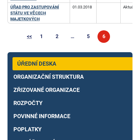
ÚŘAD PRO ZASTUPOVÁNÍ
01.03.2018
Aktuální
STÁTU VE VĚCECH
MAJETKOVÝCH
<<
1
2
…
5
6
ÚŘEDNÍ DESKA
ORGANIZAČNÍ STRUKTURA
ZŘIZOVANÉ ORGANIZACE
ROZPOČTY
POVINNÉ INFORMACE
POPLATKY