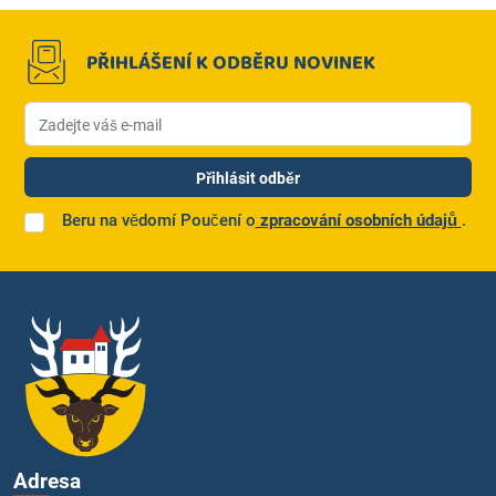
PŘIHLÁŠENÍ K ODBĚRU NOVINEK
NEVIDITELNÉ POLE (PONECHTE PRÁZDNÉ)
VÁŠ E-MAIL
Přihlásit odběr
Beru na vědomí Poučení o
zpracování osobních údajů
.
Adresa